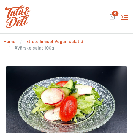
0
Home
Ettetellimisel Vegan salatid
#Värske salat 100g