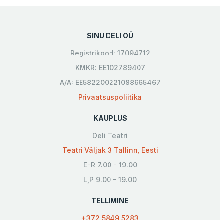
SINU DELI OÜ
Registrikood: 17094712
KMKR: EE102789407
A/A: EE582200221088965467
Privaatsuspoliitika
KAUPLUS
Deli Teatri
Teatri Väljak 3 Tallinn, Eesti
E-R 7.00 - 19.00
L,P 9.00 - 19.00
TELLIMINE
+372 5849 5283