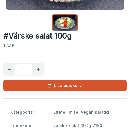
#Värske salat 100g
1.38€
−
+
Lisa ostukorvi
Kategooria:
Ettetellimisel Vegan salatid
Tootekood:
varske-salat-100g17154